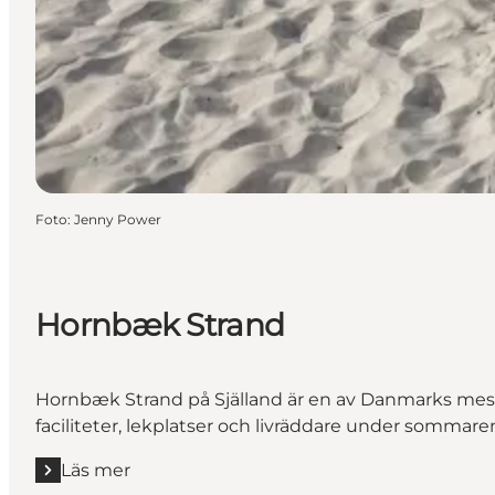
Foto
:
Jenny Power
Hornbæk Strand
Hornbæk Strand på Själland är en av Danmarks mest b
faciliteter, lekplatser och livräddare under sommare
Läs mer
Läs mer "Hornbæk Strand"