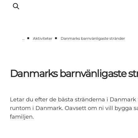
■
■
…
Aktiviteter
Danmarks barnvänligaste stränder
Inspiration
Resmål
Aktiviteter
Danmarks barnvänligaste st
Övernatta
Planera resan
Letar du efter de bästa stränderna i Danmark f
runtom i Danmark. Oavsett om ni vill bygga san
familjen.