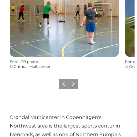
Foto
:
PR photo
Foto
:
©
Grøndal Multicenter
©
Grøn
Föregående
Nästa
Grøndal Multicenter in Copenhagen's
Northwest area is the largest sports center in
Denmark, as well as one of Northern Europe's