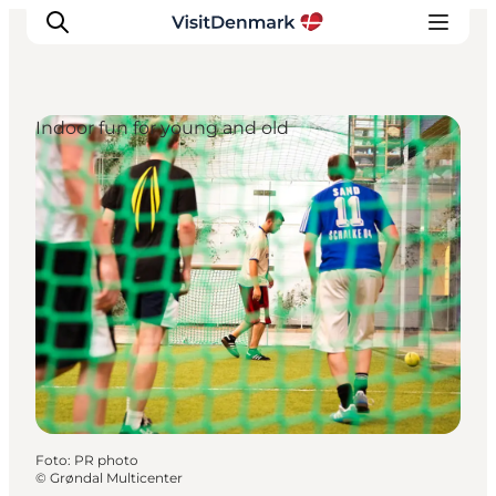
Indoor fun for young and old
Inspiration
Resmål
Aktiviteter
Övernatta
Planera resan
Foto
:
PR photo
©
Grøndal Multicenter