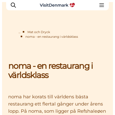
■
…
Mat och Dryck
■
noma - en restaurang i världsklass
Inspiration
Resmål
Aktiviteter
noma - en restaurang i
Övernatta
Planera resan
världsklass
noma har korats till världens bästa
restaurang ett flertal gånger under årens
lopp. På noma, som ligger på Refshaleøen