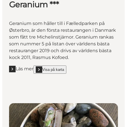
Geranium ***
Geranium som håller till i Fælledparken på
Østerbro, är den första restaurangen i Danmark
som fått tre Michelinstjärnor. Geranium rankas
som nummer 5 på listan över världens bästa
restauranger 2019 och drivs av världens bästa
kock 2011, Rasmus Kofoed.
Läs mer
Visa på karta
Läs mer "Geranium ***"
show Geranium *** on_map