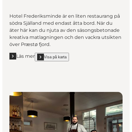
Hotel Frederiksminde är en liten restaurang på
södra Själland med endast åtta bord. När du
äter här kan du njuta av den säsongsbetonade
kreativa matlagningen och den vackra utsikten
över Præstø fjord.
Läs mer
Visa på karta
Läs mer "Frederiksminde *"
show Frederiksminde * on_map