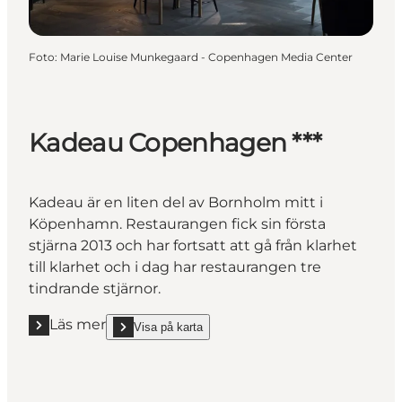
Foto
:
Marie Louise Munkegaard - Copenhagen Media Center
Kadeau Copenhagen ***
Kadeau är en liten del av Bornholm mitt i
Köpenhamn. Restaurangen fick sin första
stjärna 2013 och har fortsatt att gå från klarhet
till klarhet och i dag har restaurangen tre
tindrande stjärnor.
Läs mer
Visa på karta
Läs mer "Kadeau Copenhagen ***"
show Kadeau Copenhagen *** on_map