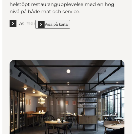
helstöpt restaurangupplevelse med en hög
nivå på både mat och service.
Läs mer
Visa på karta
Läs mer "Jordnær ***"
show Jordnær *** on_map