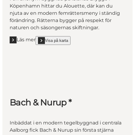
Köpenhamn hittar du Alouette, där kan du
njuta av en modern femrättersmeny i ständig
förändring. Rätterna bygger på respekt för
naturen och säsongernas skiftningar.
Läs mer
Visa på karta
Läs mer "Alouette *"
show Alouette * on_map
Bach & Nurup *
Inbäddat i en modern tegelbyggnad i centrala
Aalborg fick Bach & Nurup sin första stjärna