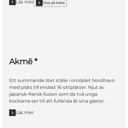
Läs mer
Visa på karta
Läs mer "Koan, Copenhagen **"
show Koan, Copenhagen ** on_map
Akmē *
Ett summande litet ställe i området Nordhavn
med plats till endast 16 sittplatser. Njut av
japansk-fransk fusion som de två unga
kockarna ser till att fullända åt sina gäster.
Läs mer
Läs mer "Akmē *"