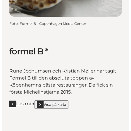
Foto
:
Formel B - Copenhagen Media Center
formel B *
Rune Jochumsen och Kristian Møller har tagit
Formel B till den absoluta toppen av
Köpenhamns bästa restauranger. De fick sin
första Michelinstjärna 2015.
Läs mer
Visa på karta
Läs mer "formel B *"
show formel B * on_map