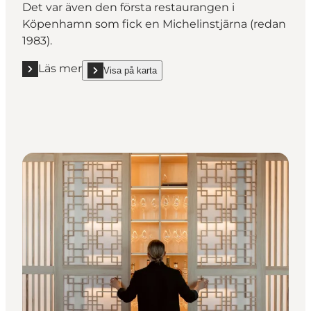
Det var även den första restaurangen i
Köpenhamn som fick en Michelinstjärna (redan
1983).
Läs mer
Visa på karta
Läs mer "Kong Hans Kælder **"
show Kong Hans Kælder ** on_map