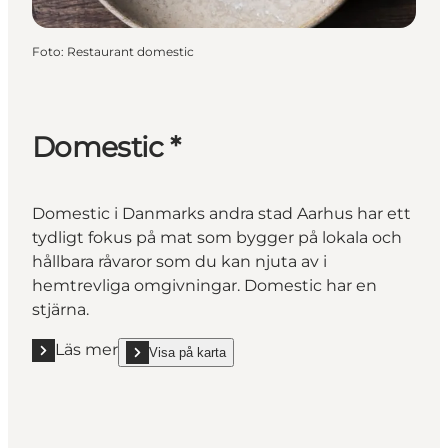
Foto
:
Restaurant domestic
Domestic *
Domestic i Danmarks andra stad Aarhus har ett
tydligt fokus på mat som bygger på lokala och
hållbara råvaror som du kan njuta av i
hemtrevliga omgivningar. Domestic har en
stjärna.
Läs mer
Visa på karta
Läs mer "Domestic *"
show Domestic * on_map