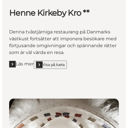
Henne Kirkeby Kro **
Denna tvåstjärniga restaurang på Danmarks
västkust fortsätter att imponera besökare med
förtjusande omgivningar och spännande rätter
som är väl värda en resa.
Läs mer
Visa på karta
Läs mer "Henne Kirkeby Kro **"
show Henne Kirkeby Kro ** on_map