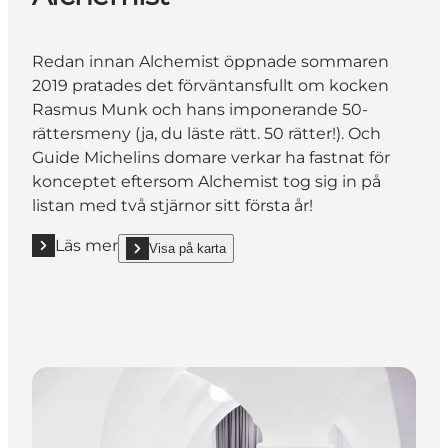
Redan innan Alchemist öppnade sommaren
2019 pratades det förväntansfullt om kocken
Rasmus Munk och hans imponerande 50-
rättersmeny (ja, du läste rätt. 50 rätter!). Och
Guide Michelins domare verkar ha fastnat för
konceptet eftersom Alchemist tog sig in på
listan med två stjärnor sitt första år!
Läs mer
Visa på karta
Läs mer "Alchemist **"
show Alchemist ** on_map