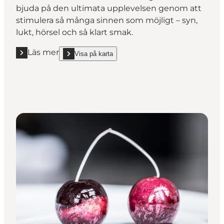
bjuda på den ultimata upplevelsen genom att
stimulera så många sinnen som möjligt – syn,
lukt, hörsel och så klart smak.
Läs mer
Visa på karta
Läs mer "AOC **"
show AOC ** on_map