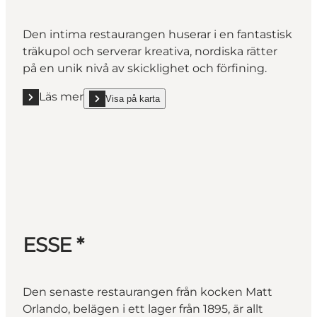
Den intima restaurangen huserar i en fantastisk
träkupol och serverar kreativa, nordiska rätter
på en unik nivå av skicklighet och förfining.
Läs mer
Visa på karta
Läs mer " Domæne, Herning *"
show Domæne, Herning * on_map
ESSE *
Den senaste restaurangen från kocken Matt
Orlando, belägen i ett lager från 1895, är allt