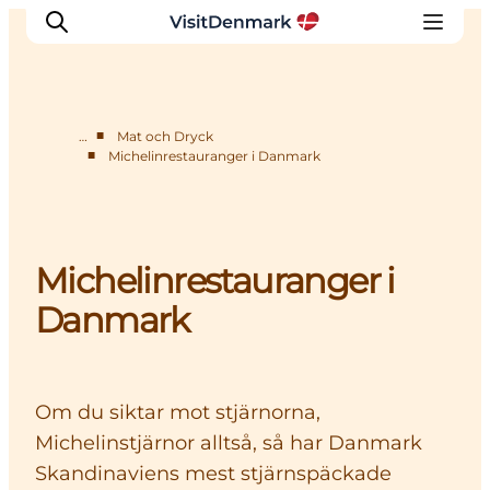
■
…
Mat och Dryck
■
Michelinrestauranger i Danmark
Inspiration
Resmål
Aktiviteter
Michelinrestauranger i
Övernatta
Planera resan
Danmark
Om du siktar mot stjärnorna,
Michelinstjärnor alltså, så har Danmark
Skandinaviens mest stjärnspäckade