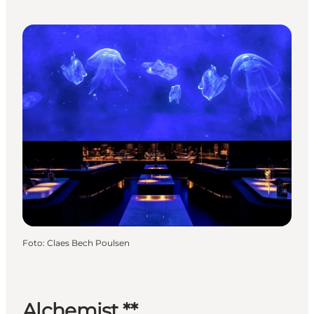
Foto
:
Claes Bech Poulsen
Alchemist **