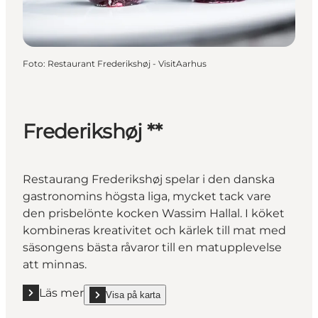
Foto
:
Restaurant Frederikshøj - VisitAarhus
Frederikshøj **
Restaurang Frederikshøj spelar i den danska
gastronomins högsta liga, mycket tack vare
den prisbelönte kocken Wassim Hallal. I köket
kombineras kreativitet och kärlek till mat med
säsongens bästa råvaror till en matupplevelse
att minnas.
Läs mer
Visa på karta
Läs mer "Frederikshøj **"
show Frederikshøj ** on_map