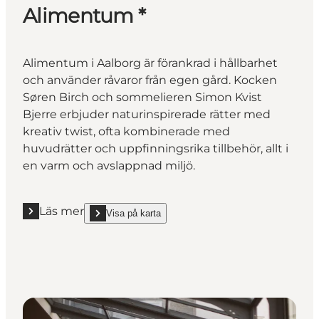
Alimentum *
Alimentum i Aalborg är förankrad i hållbarhet
och använder råvaror från egen gård. Kocken
Søren Birch och sommelieren Simon Kvist
Bjerre erbjuder naturinspirerade rätter med
kreativ twist, ofta kombinerade med
huvudrätter och uppfinningsrika tillbehör, allt i
en varm och avslappnad miljö.
Läs mer
Visa på karta
Läs mer "Alimentum *"
show Alimentum * on_map