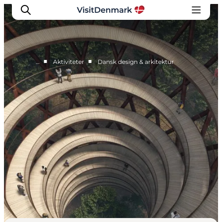
■
■
…
Aktiviteter
Dansk design & arkitektur
Inspiration
Resmål
Aktiviteter
Övernatta
Planera resan