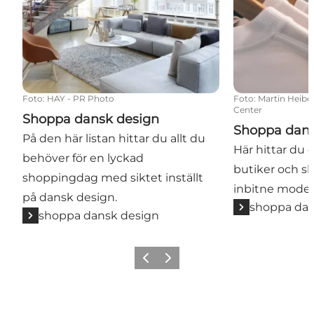
Foto
:
HAY - PR Photo
Foto
:
Martin Heibe
Center
Shoppa dansk design
Shoppa dan
På den här listan hittar du allt du
Här hittar du 
behöver för en lyckad
butiker och s
shoppingdag med siktet inställt
inbitne modeä
på dansk design.
shoppa da
shoppa dansk design
Föregående
Nästa