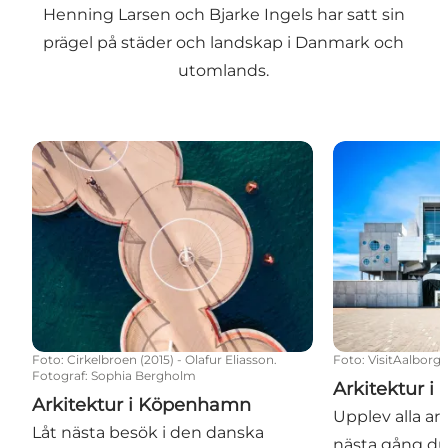
Henning Larsen och Bjarke Ingels har satt sin
prägel på städer och landskap i Danmark och
utomlands.
Arkitektur i Köpenhamn
Arkitektur i 
Foto
:
Cirkelbroen (2015) - Olafur Eliasson.
Foto
:
VisitAalborg
Fotograf: Sophia Bergholm
Arkitektur 
Arkitektur i Köpenhamn
Upplev alla ar
Låt nästa besök i den danska
nästa gång d