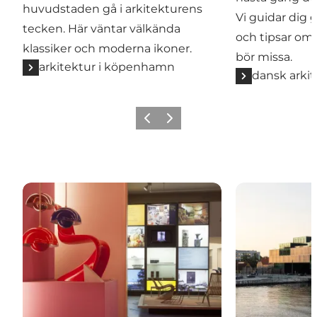
huvudstaden gå i arkitekturens
Vi guidar dig
tecken. Här väntar välkända
och tipsar om
klassiker och moderna ikoner.
bör missa.
arkitektur i köpenhamn
dansk arkit
Föregående
Nästa
Designmuseum: dansk design från A till Ö
DAC - Dansk A