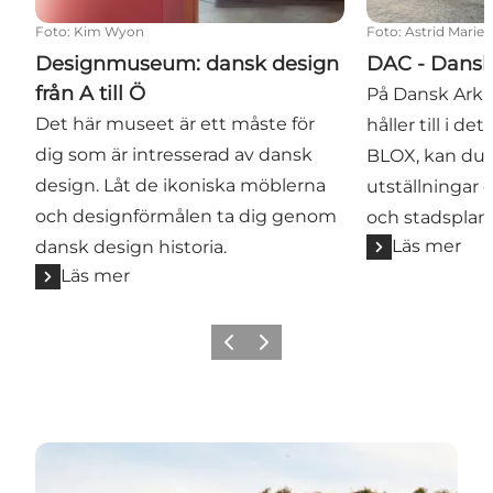
Foto
:
Kim Wyon
Foto
:
Astrid Marie
Designmuseum: dansk design
DAC - Dansk
från A till Ö
På Dansk Arki
Det här museet är ett måste för
håller till i d
dig som är intresserad av dansk
BLOX, kan du
design. Låt de ikoniska möblerna
utställningar o
och designförmålen ta dig genom
och stadsplan
Läs mer
dansk design historia.
Läs mer
Föregående
Nästa
arkitekt bjarke ingels