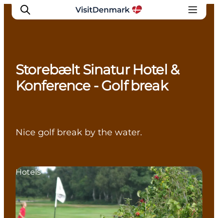
Storebælt Sinatur Hotel &
Inspiration
Konference - Golf break
Resmål
Aktiviteter
Övernatta
Nice golf break by the water.
Planera resan
Hotels