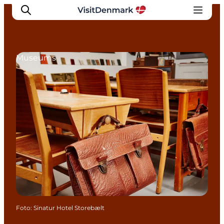
Museums
Inspiration
Resmål
Aktiviteter
Övernatta
Planera resan
Foto
:
Sinatur Hotel Storebælt