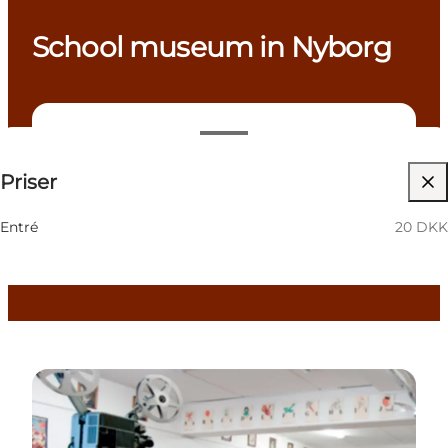
School museum in Nyborg
20 DKK
Priser
Besök webbplats
Children, Friends, My partner, Myself, My business
Entré
20 DKK