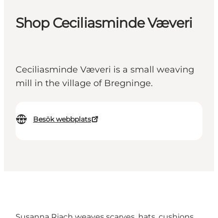
Shop Ceciliasminde Væveri
Ceciliasminde Væveri is a small weaving
mill in the village of Bregninge.
Besök webbplats
Susanna Riach weaves scarves, hats, cushions,