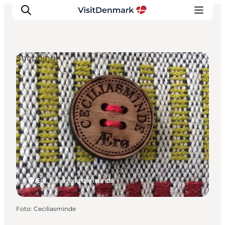
Shopping
Inspiration
Resmål
Aktiviteter
Övernatta
Planera resan
Ærø, Funen and the Islands
Foto
:
Ceciliasminde