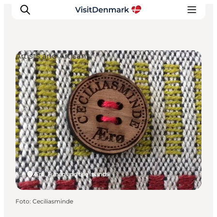
Artists and Artisans
Inspiration
Resmål
Aktiviteter
Övernatta
Planera resan
Ærø, Funen and the Islands
Foto
:
Ceciliasminde