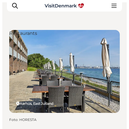
Restaurants
Inspiration
Resmål
Aktiviteter
Övernatta
Planera resan
Aarhus, East Jutland
Foto
:
HORESTA