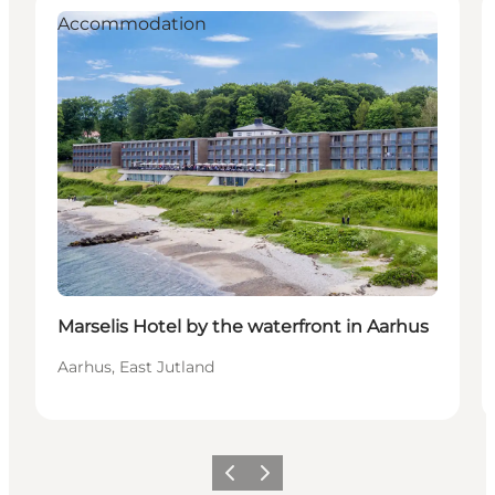
Accommodation
Marselis Hotel by the waterfront in Aarhus
Aarhus, East Jutland
Föregående
Nästa