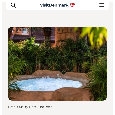
Swimming pools and water parks
Inspiration
Resmål
Aktiviteter
Övernatta
Planera resan
Foto
:
Quality Hotel The Reef