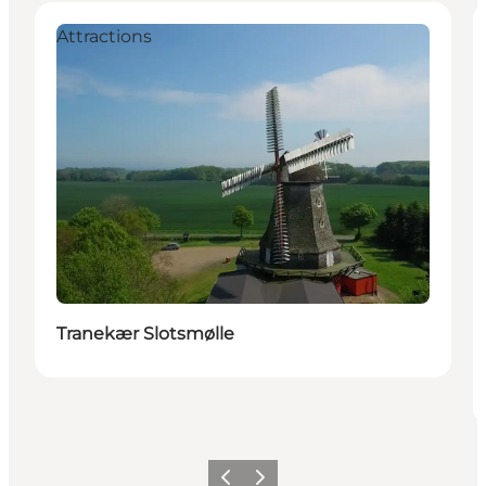
Attractions
Tranekær Slotsmølle
Föregående
Nästa