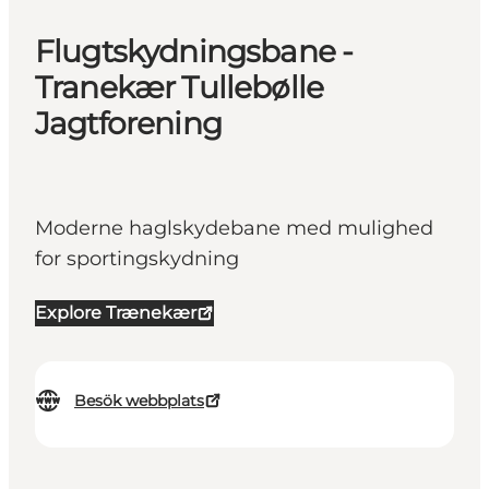
Flugtskydningsbane -
Tranekær Tullebølle
Jagtforening
Moderne haglskydebane med mulighed
for sportingskydning
Explore Trænekær
Besök webbplats