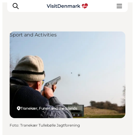
Sport and Activities
Inspiration
Resmål
Aktiviteter
Övernatta
Planera resan
Tranekær, Funen and the Islands
Foto
:
Tranekær Tullebølle Jagtforening