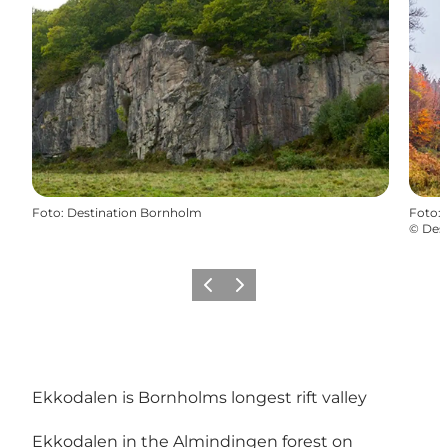
Foto
:
Destination Bornholm
Foto
:
©
Des
Föregående
Nästa
Ekkodalen is Bornholms longest rift valley
Ekkodalen in the Almindingen forest on