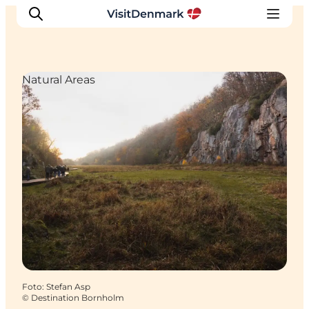
Natural Areas
Inspiration
Resmål
Aktiviteter
Övernatta
Planera resan
Foto
:
Stefan Asp
©
Destination Bornholm