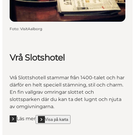
Foto
:
VisitAalborg
Vrå Slotshotel
Vrå Slottshotell stammar från 1400-talet och har
därför en helt speciell stämning, stil och charm.
En fin vallgrav omringar slottet och
slottsparken där du kan ta det lugnt och njuta
av omgivningarna.
Läs mer
Visa på karta
Läs mer "Vrå Slotshotel"
show Vrå Slotshotel on_map