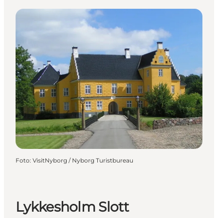
Foto
:
VisitNyborg / Nyborg Turistbureau
Lykkesholm Slott