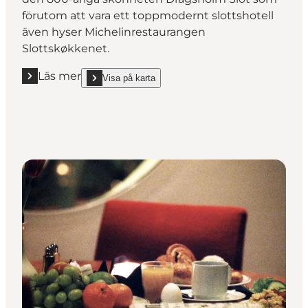
förutom att vara ett toppmodernt slottshotell
även hyser Michelinrestaurangen
Slottskøkkenet.
Läs mer
Visa på karta
Läs mer "Dragsholm Slot"
show Dragsholm Slot on_map