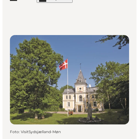
Läs mer "Hindsgavl Slot"
show Hindsgavl Slot on_map
Foto
:
VisitSydsjælland-Møn