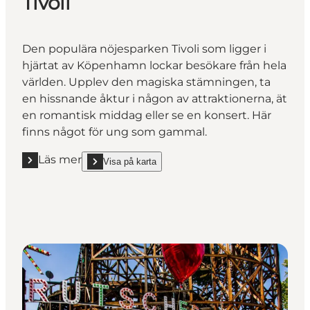
Tivoli
Den populära nöjesparken Tivoli som ligger i
hjärtat av Köpenhamn lockar besökare från hela
världen. Upplev den magiska stämningen, ta
en hissnande åktur i någon av attraktionerna, ät
en romantisk middag eller se en konsert. Här
finns något för ung som gammal.
Läs mer
Visa på karta
Läs mer "Tivoli"
show Tivoli on_map