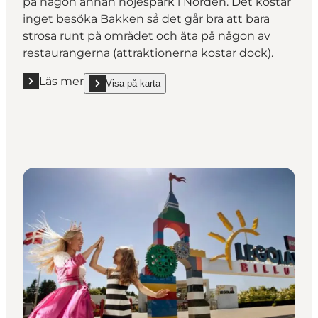
på någon annan nöjespark i Norden. Det kostar
inget besöka Bakken så det går bra att bara
strosa runt på området och äta på någon av
restaurangerna (attraktionerna kostar dock).
Läs mer
Visa på karta
Läs mer "Bakken"
show Bakken on_map