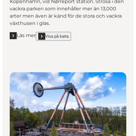
Köpenhamn, vid Nørreport station. Strosa i den
vackra parken som innehåller mer än 13,000
arter men även är känd för de stora och vackra
växthusen i glas.
Läs mer
Visa på karta
Läs mer "Botanisk Have "
show Botanisk Have on_map