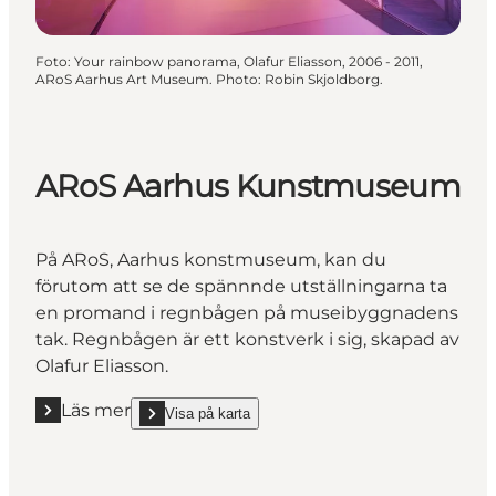
Foto
:
Your rainbow panorama, Olafur Eliasson, 2006 - 2011,
ARoS Aarhus Art Museum. Photo: Robin Skjoldborg.
ARoS Aarhus Kunstmuseum
På ARoS, Aarhus konstmuseum, kan du
förutom att se de spännnde utställningarna ta
en promand i regnbågen på museibyggnadens
tak. Regnbågen är ett konstverk i sig, skapad av
Olafur Eliasson.
Läs mer
Visa på karta
Läs mer "ARoS Aarhus Kunstmuseum"
show ARoS Aarhus Kunstmuseum on_map