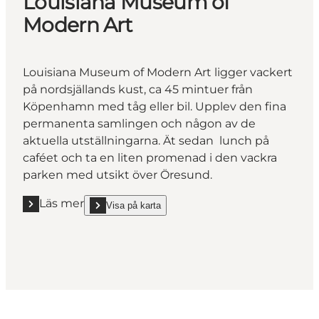
Louisiana Museum of
Modern Art
Louisiana Museum of Modern Art ligger vackert
på nordsjällands kust, ca 45 mintuer från
Köpenhamn med tåg eller bil. Upplev den fina
permanenta samlingen och någon av de
aktuella utställningarna. Ät sedan lunch på
caféet och ta en liten promenad i den vackra
parken med utsikt över Öresund.
Läs mer
Visa på karta
Läs mer "Louisiana Museum of Modern Art"
show Louisiana Museum of Modern Art on_map