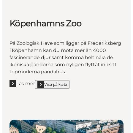
Köpenhamns Zoo
På Zoologisk Have som ligger på Frederiksberg
i Köpenhamn kan du möta mer än 4000
fascinerande djur samt komma helt nära de
ikoniska pandorna som nyligen flyttat in i sitt
topmoderna pandahus.
Läs mer
Visa på karta
Läs mer "Köpenhamns Zoo"
show Köpenhamns Zoo on_map