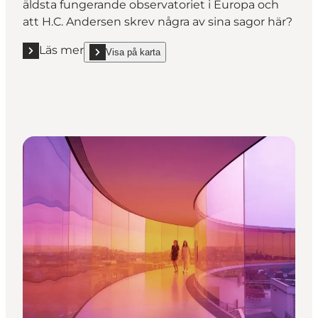
äldsta fungerande observatoriet i Europa och
att H.C. Andersen skrev några av sina sagor här?
Läs mer
Visa på karta
Läs mer "Rundetårn"
show Rundetårn on_map