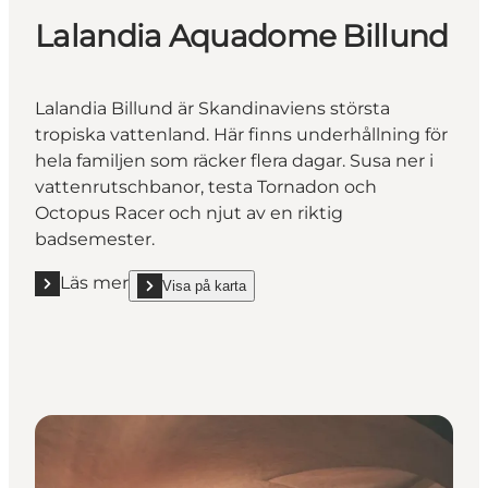
Lalandia Aquadome Billund
Lalandia Billund är Skandinaviens största
tropiska vattenland. Här finns underhållning för
hela familjen som räcker flera dagar. Susa ner i
vattenrutschbanor, testa Tornadon och
Octopus Racer och njut av en riktig
badsemester.
Läs mer
Visa på karta
Läs mer "Lalandia Aquadome Billund"
show Lalandia Aquadome Billund on_map