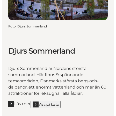
Foto
:
Djurs Sommerland
Djurs Sommerland
Djurs Sommerland är Nordens största
sommarland. Här finns 9 spännande
temaområden, Danmarks största berg-och-
dalbanor, ett enormt vattenland och mer än 60
attraktioner för leksugna i alla åldrar.
Läs mer
Visa på karta
Läs mer "Djurs Sommerland"
show Djurs Sommerland on_map