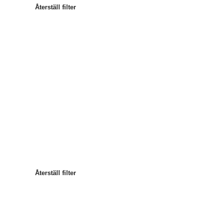
Återställ filter
Mest populära
Sortera efter
:
Återställ filter
Återställ filter
Återställ filter