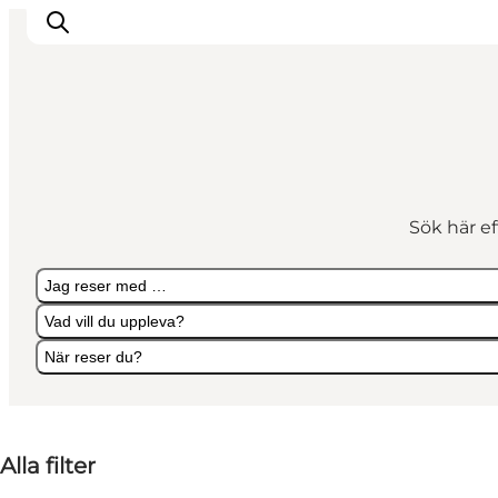
Inspiration
Resmål
Sök här e
Aktiviteter
Övernatta
Jag reser med …
Planera resan
Vad vill du uppleva?
När reser du?
Jag reser med …
Vad vill du uppleva?
När reser du?
Alla filter