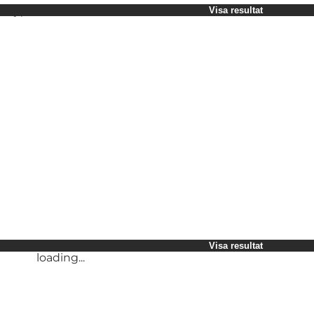
Välj period
Visa resultat
Children
Myself
My partner
My business
loading...
Friends
Visa resultat
loading...
Visa resultat
loading...
Visa resultat
loading...