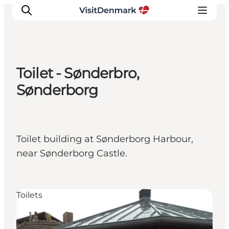
Toilet - Sønderbro,
Inspiration
Sønderborg
Resmål
Aktiviteter
Övernatta
Toilet building at Sønderborg Harbour,
Planera resan
near Sønderborg Castle.
Toilets