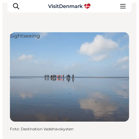
Sightseeing
Inspiration
Resmål
Aktiviteter
Övernatta
Planera resan
Foto
:
Destination Vadehavskysten