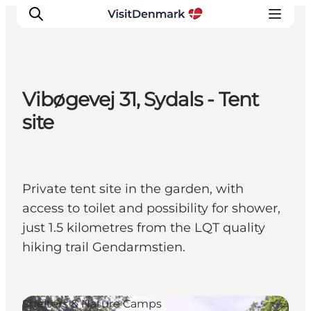
Vibøgevej 31, Sydals - Tent
Inspiration
site
Resmål
Aktiviteter
Övernatta
Private tent site in the garden, with
Planera resan
access to toilet and possibility for shower,
just 1.5 kilometres from the LQT quality
hiking trail Gendarmstien.
Shelters & Nature Camps