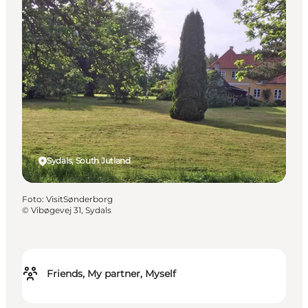
Sydals, South Jutland
Foto
:
VisitSønderborg
©
Vibøgevej 31, Sydals
Friends, My partner, Myself