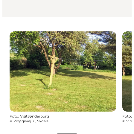
Foto
:
VisitSønderborg
Foto
:
©
Vibøgevej 31, Sydals
©
Vibø