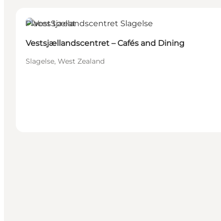
Places to eat
Vestsjællandscentret – Cafés and Dining
Slagelse, West Zealand