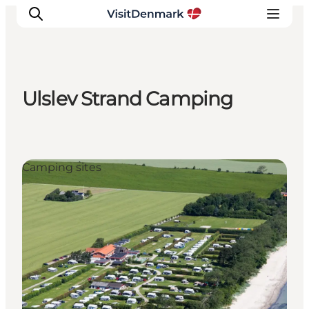
Ulslev Strand Camping
Inspiration
Resmål
Aktiviteter
Camping sites
Övernatta
Planera resan