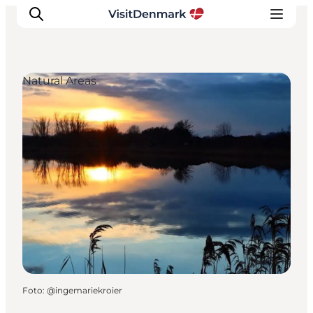
Natural Areas
Inspiration
Resmål
Aktiviteter
Övernatta
Planera resan
Foto
:
@ingemariekroier