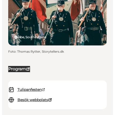
Ribe, South Jutland
Foto
:
Thomas Rytter, Storytellers.dk
Program
Tulipanfesten
Besök webbplats