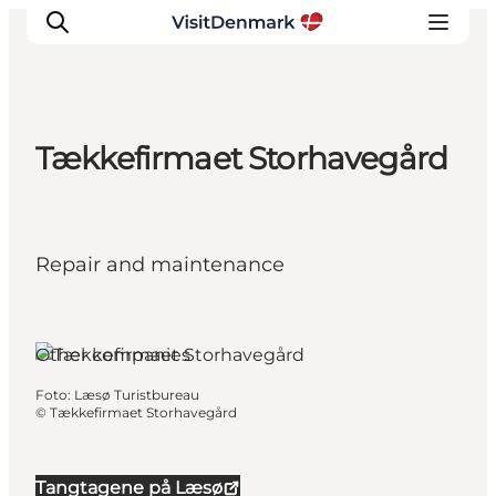
Tækkefirmaet Storhavegård
Inspiration
Resmål
Aktiviteter
Repair and maintenance
Övernatta
Planera resan
Læsø, North Jutland
Other companies
Foto
:
Læsø Turistbureau
©
Tækkefirmaet Storhavegård
Tangtagene på Læsø