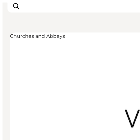
Churches and Abbeys
Inspiration
Resmål
Aktiviteter
Övernatta
Planera resan