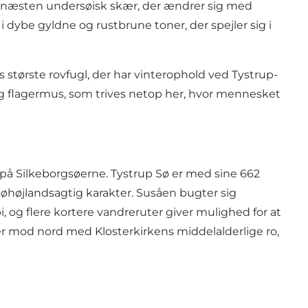
t, næsten undersøisk skær, der ændrer sig med
dybe gyldne og rustbrune toner, der spejler sig i
største rovfugl, der har vinterophold ved Tystrup-
g flagermus, som trives netop her, hvor mennesket
 på Silkeborgsøerne. Tystrup Sø er med sine 662
øhøjlandsagtig karakter. Susåen bugter sig
 og flere kortere vandreruter giver mulighed for at
 mod nord med Klosterkirkens middelalderlige ro,