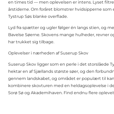
en times tid — men oplevelsen er intens. Lyset fil
årstiderne. Om foråret blomstrer hvidsipperne som e
Tystrup Søs blanke overflade.
Lyd fra spætter og ugler følger én langs stien, og 
Bavelse Søerne. Skovens mange hulheder, revner og
har trukket sig tilbage.
Oplevelser i nærheden af Suserup Skov
Suserup Skov ligger som en perle i det storslåede T
hektar en af Sjællands største søer, og den forbun
gennem landskabet, og området er populært til kanot
kombinere skovturen med en heldagsoplevelse i det
Sorø Sø og Akademihaven. Find endnu flere oplevel