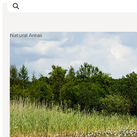
Natural Areas
Inspiration
Resmål
Aktiviteter
Övernatta
Planera resan