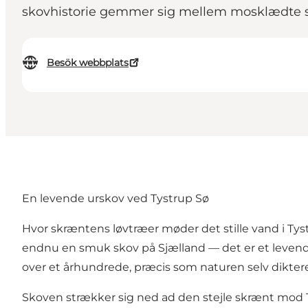
skovhistorie gemmer sig mellem mosklædte 
Besök webbplats
En levende urskov ved Tystrup Sø
Hvor skræntens løvtræer møder det stille vand i T
endnu en smuk skov på Sjælland — det er et levende
over et århundrede, præcis som naturen selv diktere
Skoven strækker sig ned ad den stejle skrænt mod 