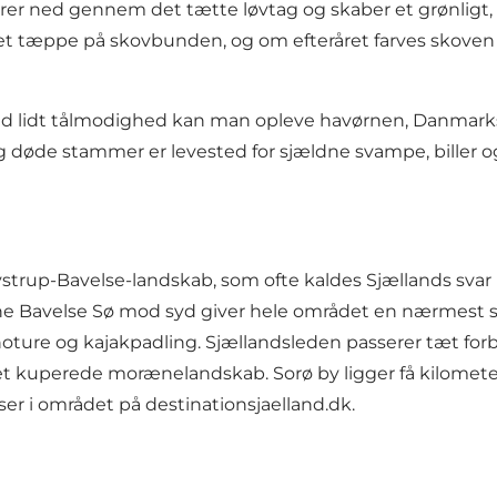
trerer ned gennem det tætte løvtag og skaber et grønlig
t tæppe på skovbunden, og om efteråret farves skoven i 
med lidt tålmodighed kan man opleve havørnen, Danmarks 
 døde stammer er levested for sjældne svampe, biller o
ystrup-Bavelse-landskab, som ofte kaldes Sjællands svar
dne Bavelse Sø mod syd giver hele området en nærmest s
ure og kajakpadling. Sjællandsleden passerer tæt forbi,
 kuperede morænelandskab. Sorø by ligger få kilometer
ser i området på
destinationsjaelland.dk
.