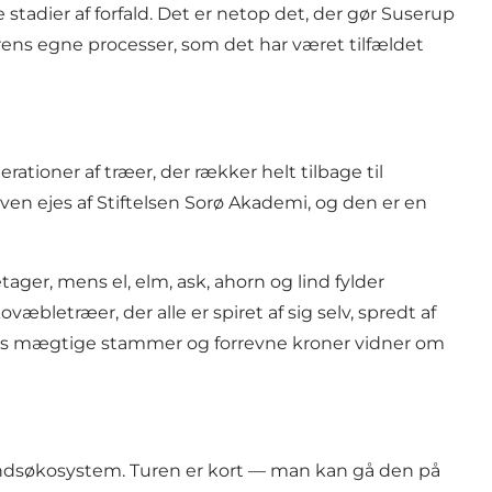
adier af forfald. Det er netop det, der gør Suserup
urens egne processer, som det har været tilfældet
ationer af træer, der rækker helt tilbage til
ven ejes af Stiftelsen Sorø Akademi, og den er en
r, mens el, elm, ask, ahorn og lind fylder
bletræer, der alle er spiret af sig selv, spredt af
res mægtige stammer og forrevne kroner vidner om
ovbundsøkosystem. Turen er kort — man kan gå den på