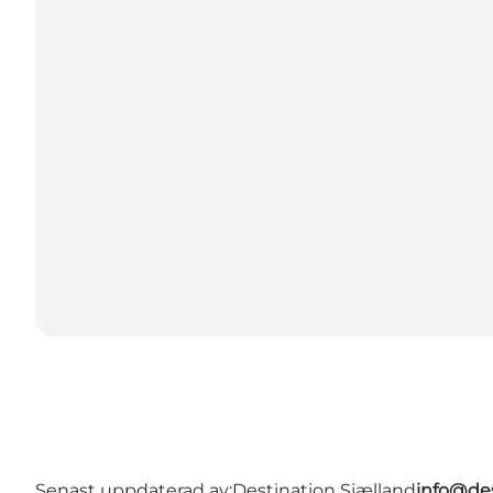
Senast uppdaterad av:
Destination Sjælland
info@des