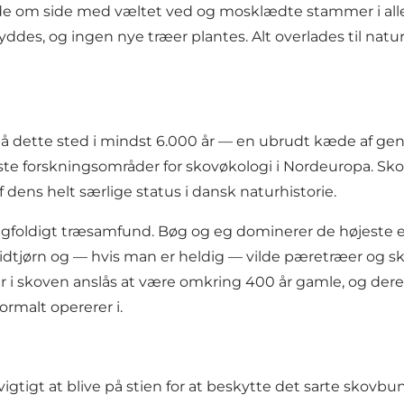
 om side med væltet ved og mosklædte stammer i alle st
yddes, og ingen nye træer plantes. Alt overlades til nat
på dette sted i mindst 6.000 år — en ubrudt kæde af gener
gste forskningsområder for skovøkologi i Nordeuropa. Sko
ens helt særlige status i dansk naturhistorie.
ldigt træsamfund. Bøg og eg dominerer de højeste etage
tjørn og — hvis man er heldig — vilde pæretræer og skovæ
r i skoven anslås at være omkring 400 år gamle, og de
rmalt opererer i.
r vigtigt at blive på stien for at beskytte det sarte sk