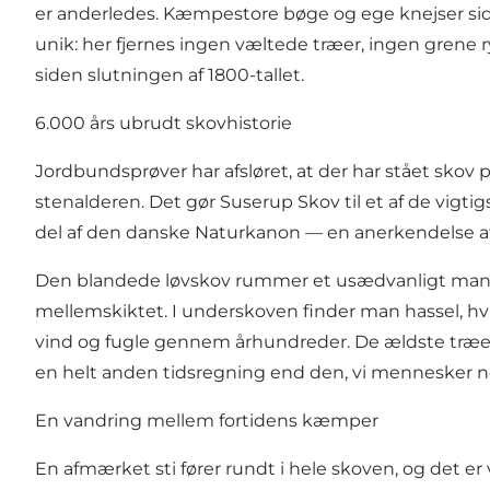
er anderledes. Kæmpestore bøge og ege knejser side
unik: her fjernes ingen væltede træer, ingen grene r
siden slutningen af 1800-tallet.
6.000 års ubrudt skovhistorie
Jordbundsprøver har afsløret, at der har stået skov 
stenalderen. Det gør Suserup Skov til et af de vigti
del af den danske Naturkanon — en anerkendelse af d
Den blandede løvskov rummer et usædvanligt mangfo
mellemskiktet. I underskoven finder man hassel, hvid
vind og fugle gennem århundreder. De ældste træe
en helt anden tidsregning end den, vi mennesker no
En vandring mellem fortidens kæmper
En afmærket sti fører rundt i hele skoven, og det e