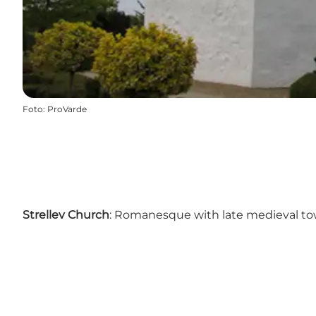
Foto
:
ProVarde
Strellev Church
: Romanesque with late medieval tow