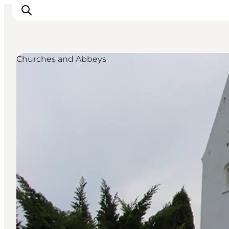
Churches and Abbeys
Inspiration
Resmål
Aktiviteter
Övernatta
Planera resan