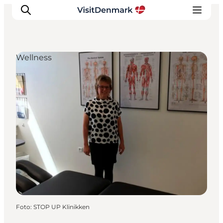
Wellness
Inspiration
Resmål
Aktiviteter
Övernatta
Planera resan
Foto
:
STOP UP Klinikken