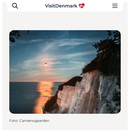
Sightseeing
Inspiration
Resmål
Aktiviteter
Övernatta
Planera resan
Foto
:
Camønogaarden