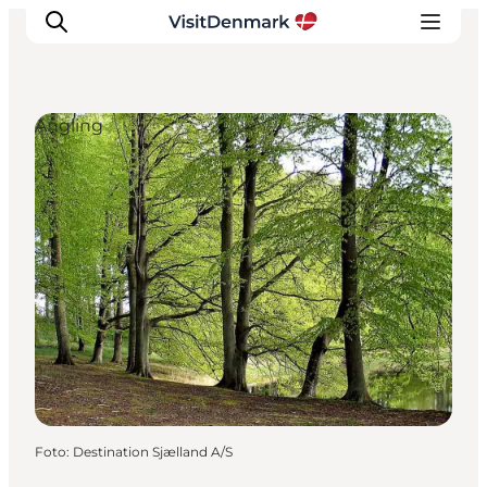
Angling
Inspiration
Resmål
Aktiviteter
Övernatta
Planera resan
Foto
:
Destination Sjælland A/S