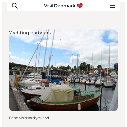
Yachting harbours
Inspiration
Resmål
Aktiviteter
Övernatta
Planera resan
Foto
:
VisitNordsjælland