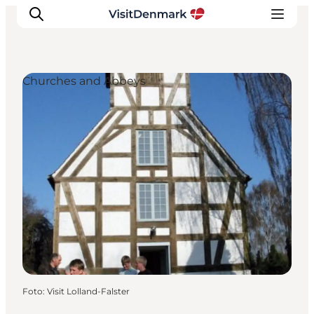
Churches and Abbeys
Inspiration
Resmål
Aktiviteter
Övernatta
Planera resan
Foto
:
Visit Lolland-Falster