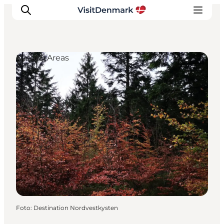
Natural Areas
Inspiration
Resmål
Aktiviteter
Övernatta
Planera resan
Foto
:
Destination Nordvestkysten