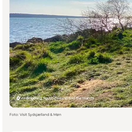
Vordingborg, South Zealand and the Islands
Foto
:
Visit Sydsjælland & Møn