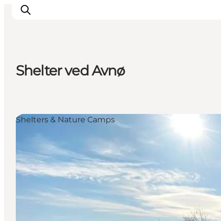
Shelter ved Avnø
Inspiration
Resmål
Aktiviteter
Shelters & Nature Camps
Övernatta
Planera resan