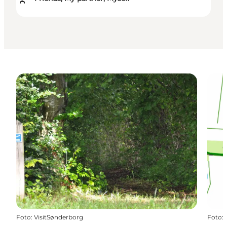
Foto
:
VisitSønderborg
Foto
: