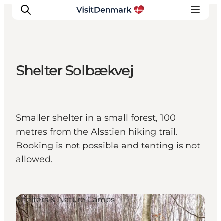
Shelter Solbækvej
Inspiration
Resmål
Aktiviteter
Smaller shelter in a small forest, 100
Övernatta
metres from the Alsstien hiking trail.
Planera resan
Booking is not possible and tenting is not
allowed.
Shelters & Nature Camps