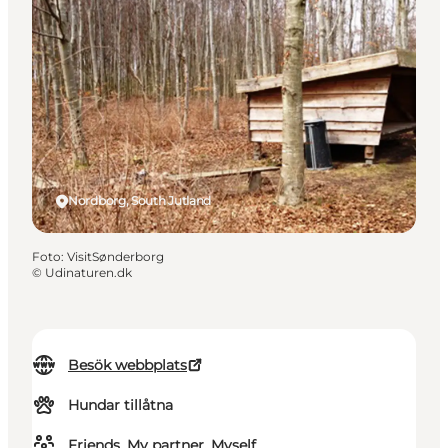
Nordborg, South Jutland
Foto
:
VisitSønderborg
©
Udinaturen.dk
Besök webbplats
Hundar tillåtna
Friends, My partner, Myself