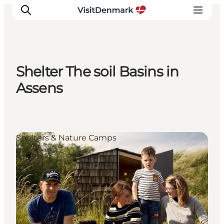
Shelter The soil Basins in
Inspiration
Assens
Resmål
Aktiviteter
Övernatta
Shelters & Nature Camps
Planera resan