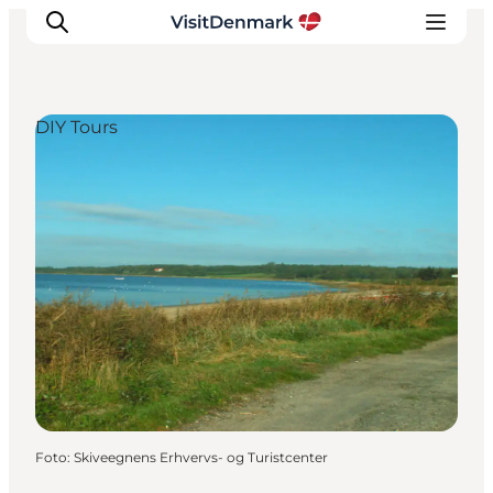
DIY Tours
Inspiration
Resmål
Aktiviteter
Övernatta
Planera resan
Foto
:
Skiveegnens Erhvervs- og Turistcenter