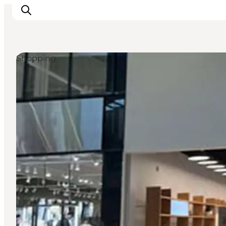
Shopping
Inspiration
Resmål
Aktiviteter
Övernatta
Planera resan