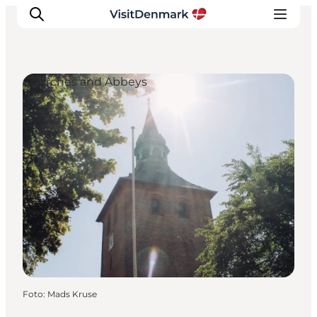
Churches and Abbeys
Inspiration
Resmål
Aktiviteter
Övernatta
Planera resan
Foto
:
Mads Kruse