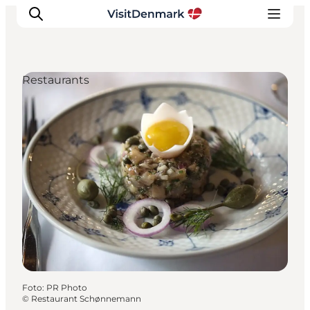
Restaurants
Inspiration
Resmål
Aktiviteter
Övernatta
Planera resan
Foto
:
PR Photo
©
Restaurant Schønnemann