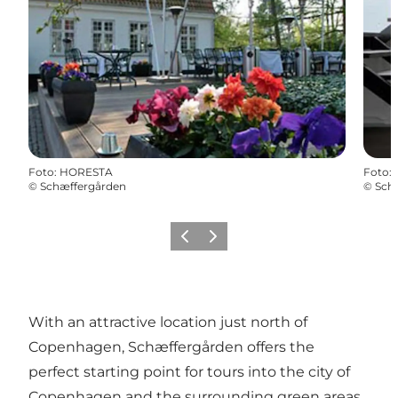
Foto
:
HORESTA
Foto
:
©
Schæffergården
©
Sch
Föregående
Nästa
With an attractive location just north of
Copenhagen, Schæffergården offers the
perfect starting point for tours into the city of
Copenhagen and the surrounding green areas.