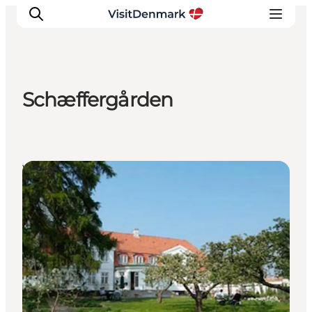
Schæffergården
Inspiration
Resmål
Aktiviteter
Venues
Övernatta
Planera resan