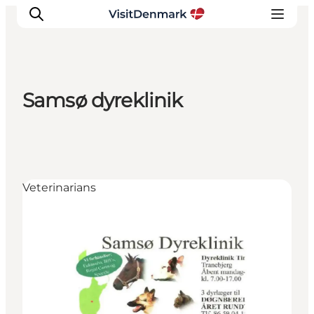
Samsø dyreklinik
Inspiration
Resmål
Aktiviteter
Övernatta
Veterinarians
Planera resan