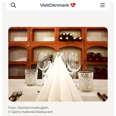
Restaurants
Inspiration
Resmål
Aktiviteter
Övernatta
Planera resan
Foto
:
VisitJammerbugten
©
Salino Italiensk Rastaurant