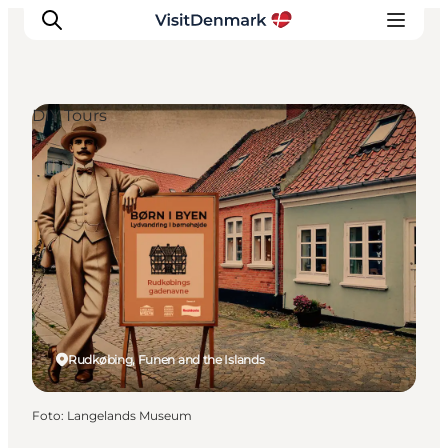
DIY Tours
Inspiration
Resmål
Aktiviteter
Övernatta
Planera resan
Rudkøbing, Funen and the Islands
Foto
:
Langelands Museum