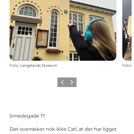
Foto
:
Langelands Museum
Foto
:
Föregående
Nästa
Smedegade 17
Det overrasker nok ikke Carl, at der har ligget