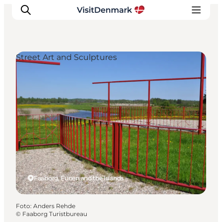
Street Art and Sculptures
Inspiration
Resmål
Aktiviteter
Övernatta
Planera resan
Faaborg, Funen and the Islands
Foto
:
Anders Rehde
©
Faaborg Turistbureau