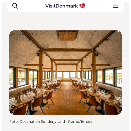
Restaurants
Inspiration
Resmål
Aktiviteter
Övernatta
Planera resan
Foto
:
Destination Sønderjylland - Rømø/Tønder