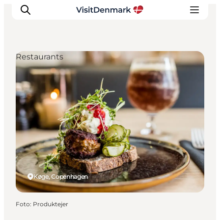
Restaurants
Inspiration
Resmål
Aktiviteter
Övernatta
Planera resan
Køge, Copenhagen
Foto
:
Produktejer