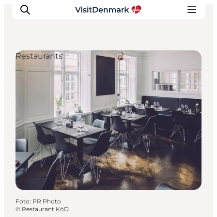
Restaurants
Inspiration
Resmål
Aktiviteter
Övernatta
Planera resan
Foto
:
PR Photo
©
Restaurant KöD