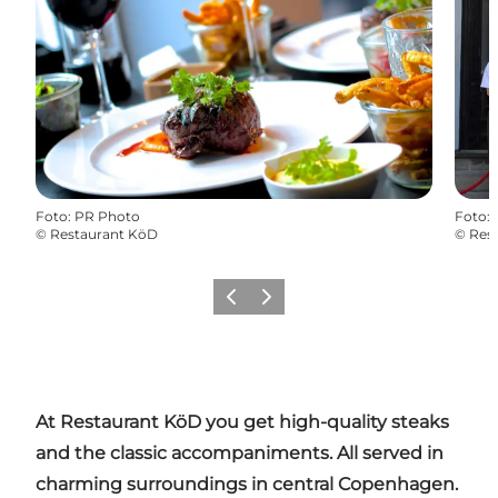
Foto
:
PR Photo
Foto
:
©
Restaurant KöD
©
Res
Föregående
Nästa
At Restaurant KöD you get high-quality steaks
and the classic accompaniments. All served in
charming surroundings in central Copenhagen.