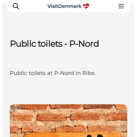
Public toilets - P-Nord
Inspiration
Resmål
Aktiviteter
Public toilets at P-Nord in Ribe.
Övernatta
Planera resan
Toilets