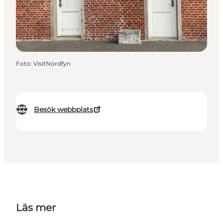
Foto
:
VisitNordfyn
Besök webbplats
Läs mer