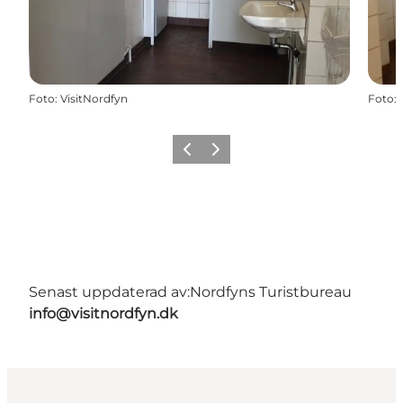
Foto
:
VisitNordfyn
Foto
:
Föregående
Nästa
Senast uppdaterad av:
Nordfyns Turistbureau
info@visitnordfyn.dk