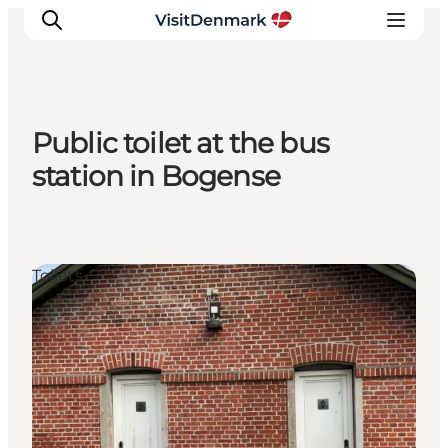
Public toilet at the bus
Inspiration
station in Bogense
Resmål
Aktiviteter
Övernatta
Toilets
Planera resan